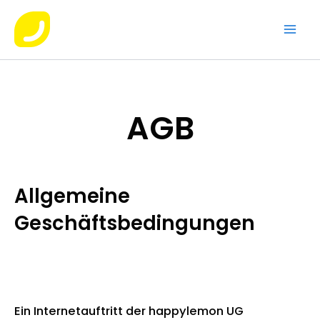
Skip
Mai
to
Men
content
AGB
Allgemeine
Geschäftsbedingungen
Ein Internetauftritt der happylemon UG